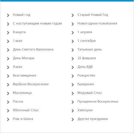
Новый год
Старый Новый Год
С наступающим новым годом
Новогодние пожелания
8 марта
1 апреля
1 мая
1 сентября
День Святого Валентина
Татьянин день
День Матери
23 февраля
9 мая
День ВДВ
Благовещение
Рождество
Вербное Воскресение
Крещение
Масленица
Медовый Спас
Пасха
Прощенное Воскресенье
Яблочный Спас
Хэллоуин
Рош а-Шана
Другие праздники