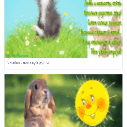
Улыбка - поцелуй души!