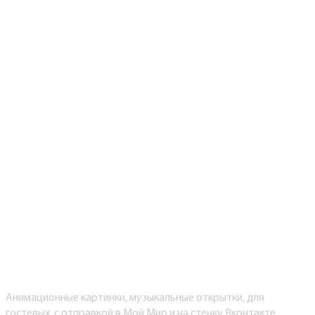
Анимационные картинки, музыкальные открытки, для
гостевых, с отправкой в Мой Мир и на стенку Вконтакте.