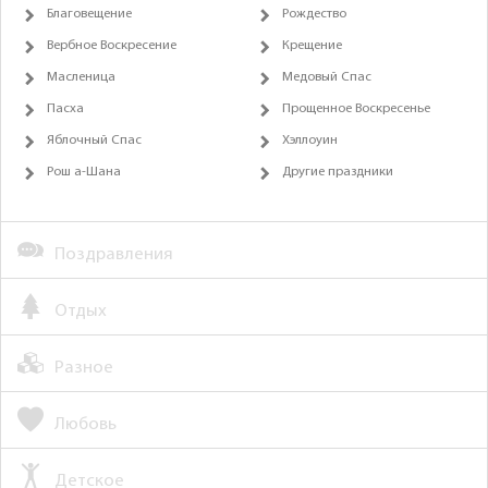
Благовещение
Рождество
Вербное Воскресение
Крещение
Масленица
Медовый Спас
Пасха
Прощенное Воскресенье
Яблочный Спас
Хэллоуин
Рош а-Шана
Другие праздники
Поздравления
Отдых
Разное
Любовь
Детское