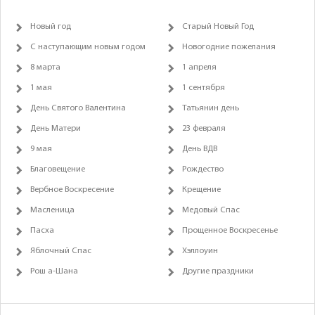
Новый год
Старый Новый Год
С наступающим новым годом
Новогодние пожелания
8 марта
1 апреля
1 мая
1 сентября
День Святого Валентина
Татьянин день
День Матери
23 февраля
9 мая
День ВДВ
Благовещение
Рождество
Вербное Воскресение
Крещение
Масленица
Медовый Спас
Пасха
Прощенное Воскресенье
Яблочный Спас
Хэллоуин
Рош а-Шана
Другие праздники