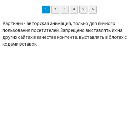
1
2
3
4
5
6
Картинки - авторская анимация, только для личного
пользования посетителей. Запрещено выставлять их на
других сайтах в качестве контента, выставлять в блогах с
кодами вставок.