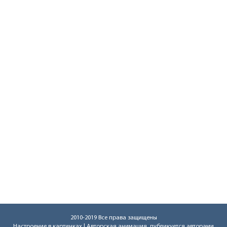
2010-2019 Все права защищены
Настроение в картинках
| Авторская анимация, публикуется авторами