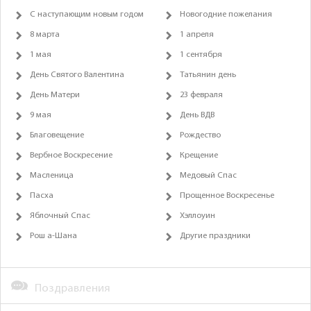
С наступающим новым годом
Новогодние пожелания
8 марта
1 апреля
1 мая
1 сентября
День Святого Валентина
Татьянин день
День Матери
23 февраля
9 мая
День ВДВ
Благовещение
Рождество
Вербное Воскресение
Крещение
Масленица
Медовый Спас
Пасха
Прощенное Воскресенье
Яблочный Спас
Хэллоуин
Рош а-Шана
Другие праздники
Поздравления