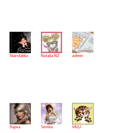
Skandalika
Natalia NZ
admin
Ларка
VALU
SemIra