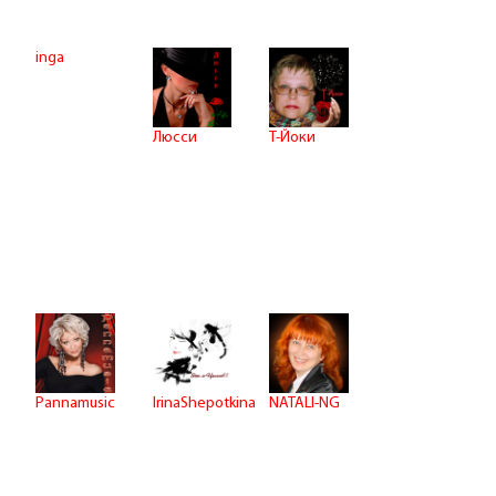
inga
Люсси
Т-Йоки
Pannamusic
IrinaShepotkina
NATALI-NG