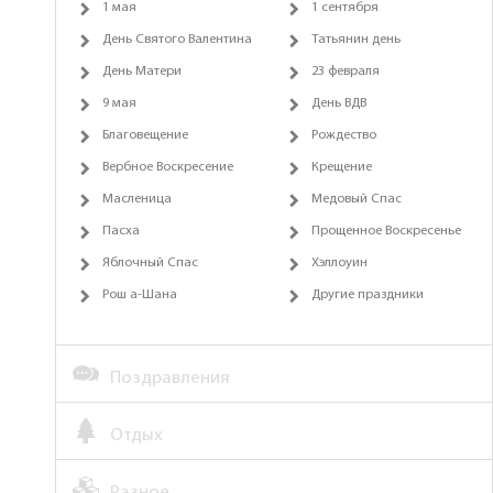
1 мая
1 сентября
День Святого Валентина
Татьянин день
День Матери
23 февраля
9 мая
День ВДВ
Благовещение
Рождество
Вербное Воскресение
Крещение
Масленица
Медовый Спас
Пасха
Прощенное Воскресенье
Яблочный Спас
Хэллоуин
Рош а-Шана
Другие праздники
Поздравления
Отдых
Разное