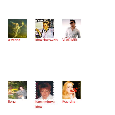
a-zarina
Irina Hochweis
VLADIMIR
Ilona
Ксю-cha
Kantemirova
Irina