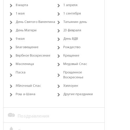
8 марта
1 апреля
1 мая
1 сентября
День Святого Валентина
Татьянин день
День Матери
23 февраля
9 мая
День ВДВ
Благовещение
Рождество
Вербное Воскресение
Крещение
Масленица
Медовый Спас
Пасха
Прощенное
Воскресенье
Яблочный Спас
Хэллоуин
Рош а-Шана
Другие праздники
Поздравления