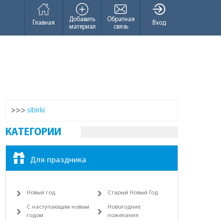
Добавить
Обратная
Главная
Вход
материал
связь
>>>
sibirki
КАТЕГОРИИ
Для праздника
Новый год
Старый Новый Год
С наступающим новым
Новогодние
годом
пожелания