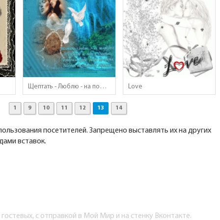
Щептать - Люблю - на полувздохе..
Love
1
9
10
11
12
13
14
 пользования посетителей. Запрещено выставлять их на других
одами вставок.
остевых, с отправкой в Мой Мир и на стенку Вконтакте.