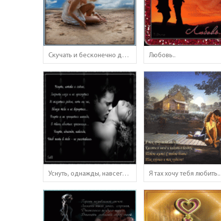
Скучать и бесконечно долго ждать..
Любовь..
Уснуть, однажды, навсегда, чтоб жить в тебе - не расставаясь..
Я тах хочу тебя любить..