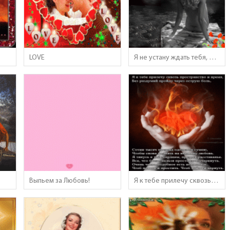
LOVE
Я не устану ждать тебя, и не устану - верить..
Выпьем за Любовь!
Я к тебе прилечу сквозь пространство и время..