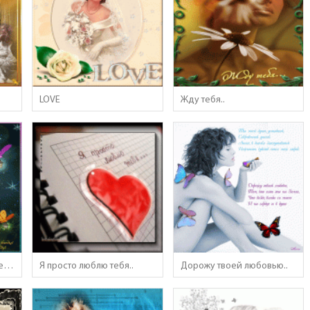
LOVE
Жду тебя..
Я хочу подарить вам звезду..
Я просто люблю тебя..
Дорожу твоей любовью..