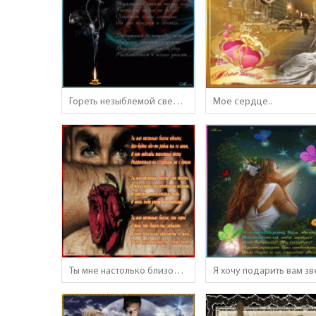
Гореть незыблемой свечой..
Мое сердце..
Ты мне настолько близок вдалеке..