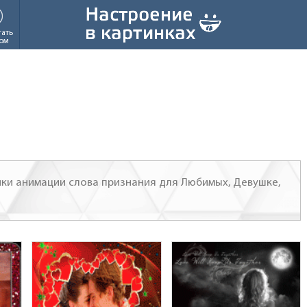
тать
ом
инки анимации слова признания для Любимых, Девушке,