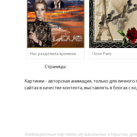
Нас разделила времени река..
I love Paris
Страницы:
Картинки - авторская анимация, только для личного
сайтах в качестве контента, выставлять в блогах с к
Анимационные картинки, музыкальные открытки, для г