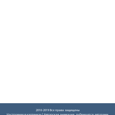
2010-2019 Все права защищены
Настроение в картинках
| Авторская анимация, публикуется авторами