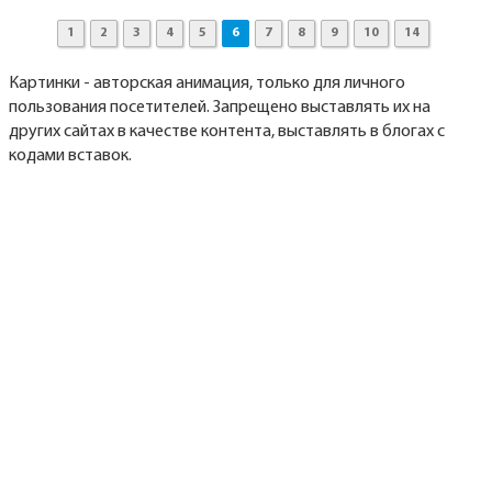
1
2
3
4
5
6
7
8
9
10
14
Картинки - авторская анимация, только для личного
пользования посетителей. Запрещено выставлять их на
других сайтах в качестве контента, выставлять в блогах с
кодами вставок.