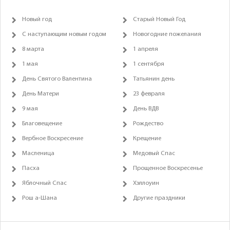
Новый год
Старый Новый Год
С наступающим новым годом
Новогодние пожелания
8 марта
1 апреля
1 мая
1 сентября
День Святого Валентина
Татьянин день
День Матери
23 февраля
9 мая
День ВДВ
Благовещение
Рождество
Вербное Воскресение
Крещение
Масленица
Медовый Спас
Пасха
Прощенное Воскресенье
Яблочный Спас
Хэллоуин
Рош а-Шана
Другие праздники