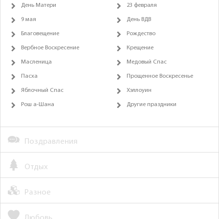
День Матери
23 февраля
9 мая
День ВДВ
Благовещение
Рождество
Вербное Воскресение
Крещение
Масленица
Медовый Спас
Пасха
Прощенное Воскресенье
Яблочный Спас
Хэллоуин
Рош а-Шана
Другие праздники
Поздравления
Отдых
Разное
Любовь