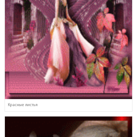
Красные листья