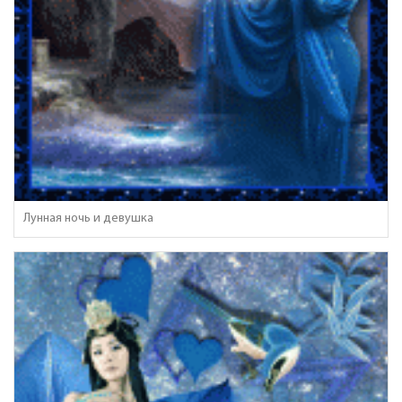
Лунная ночь и девушка