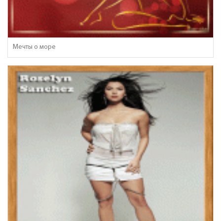
Мечты о море