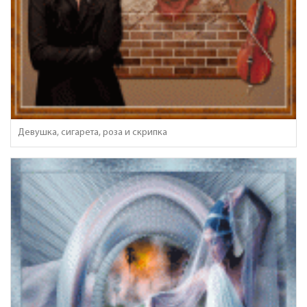
Девушка, сигарета, роза и скрипка