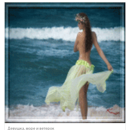
Девушка, море и ветерок