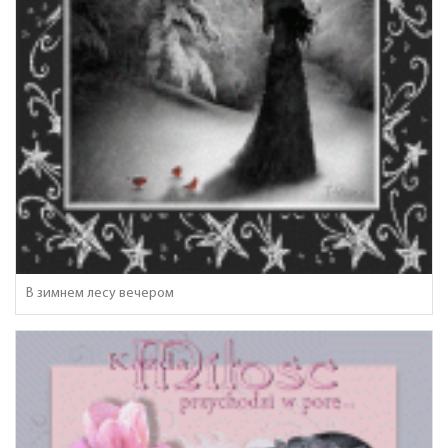
В зимнем лесу вечером