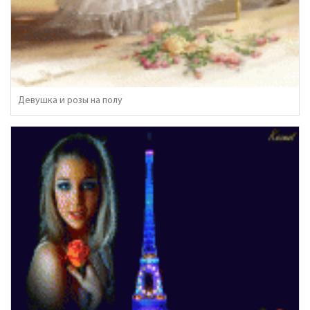
Девушка и розы на полу