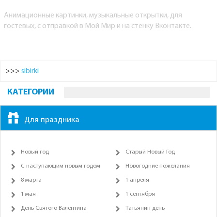
Анимационные картинки, музыкальные открытки, для
гостевых, с отправкой в Мой Мир и на стенку Вконтакте.
>>>
sibirki
КАТЕГОРИИ
Для праздника
Новый год
Старый Новый Год
С наступающим новым годом
Новогодние пожелания
8 марта
1 апреля
1 мая
1 сентября
День Святого Валентина
Татьянин день