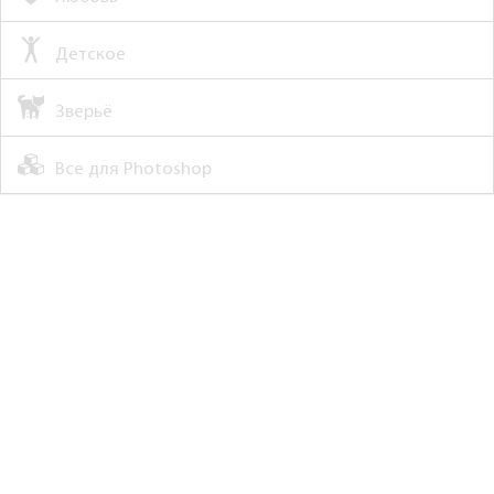
Детское
Зверьё
Все для Photoshop