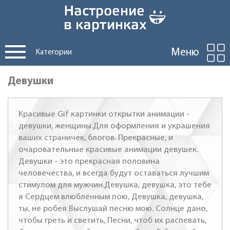
Меню
Категории
Девушки
Красивые Gif картинки открытки анимации -
девушки, женщины.Для оформления и украшения
ваших страничек, блогов. Прекрасные, и
очаровательные красивые анимации девушек.
Девушки - это прекрасная половина
человечества, и всегда будут оставаться лучшим
стимулом для мужчин.Девушка, девушка, это тебе
я Сердцем влюблённым пою, Девушка, девушка,
ты, не робея Выслушай песню мою. Солнце дано,
чтобы греть и светить, Песни, чтоб их распевать,