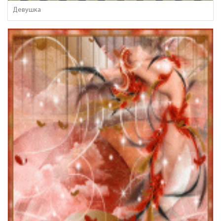
Девушка