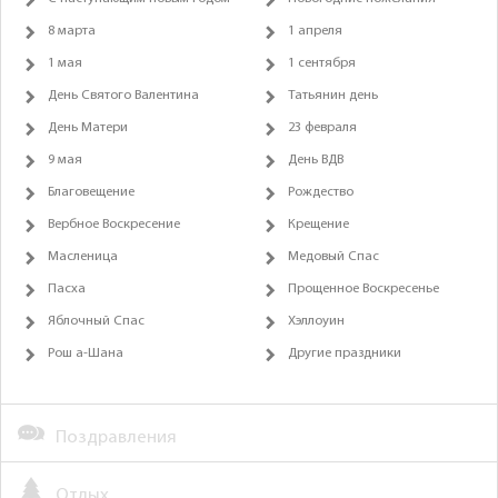
8 марта
1 апреля
1 мая
1 сентября
День Святого Валентина
Татьянин день
День Матери
23 февраля
9 мая
День ВДВ
Благовещение
Рождество
Вербное Воскресение
Крещение
Масленица
Медовый Спас
Пасха
Прощенное Воскресенье
Яблочный Спас
Хэллоуин
Рош а-Шана
Другие праздники
Поздравления
Отдых