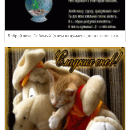
Доброй ночи, Любимый! (о чем ты думаешь, когда ложишься спать..)