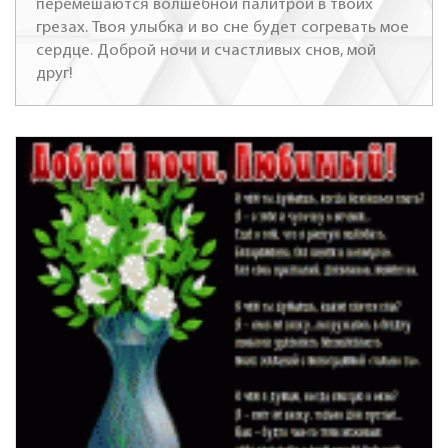
перемешаются волшебной палитрой в твоих
грезах. Твоя улыбка и во сне будет согревать мое
сердце. Доброй ночи и счастливых снов, мой
друг!