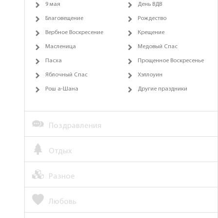
9 мая
День ВДВ
Благовещение
Рождество
Вербное Воскресение
Крещение
Масленица
Медовый Спас
Пасха
Прощенное Воскресенье
Яблочный Спас
Хэллоуин
Рош а-Шана
Другие праздники
Поздравления
Отдых
Разное
Любовь