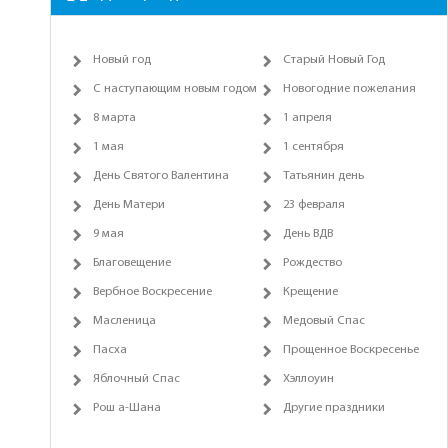
Новый год
Старый Новый Год
С наступающим новым годом
Новогодние пожелания
8 марта
1 апреля
1 мая
1 сентября
День Святого Валентина
Татьянин день
День Матери
23 февраля
9 мая
День ВДВ
Благовещение
Рождество
Вербное Воскресение
Крещение
Масленица
Медовый Спас
Пасха
Прощенное Воскресенье
Яблочный Спас
Хэллоуин
Рош а-Шана
Другие праздники