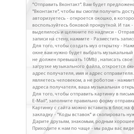
"Отправить Вконтакт". Вам будет предложен
"Вконтакте", чтобы вы смогли получить досту
авторизуетесь - откроется окошко, в которо
воспользуйтесь боковой прокруткой. И так 
выделилось и щелкните по надписи - Отправ
записи на стену, нажмите - Разместить запись
Для того, чтобы создать муз открытку - Наж
окне вам нужно будет выбрать музыкальный 
не должен превышать 10Mb) , написать свое 
загрузке музыкального файла, откроется ок
адрес получателя, имя и адрес отправителя.
являетесь человеком, а не роботом - нажми
адреса получателя, ваша музыкальная откр
Для того, чтобы отправить картинку в письме
E-Mail", заполните правильно форму отправк
Картинку с сайта можно вставить в блог, на
закладку - "Коды вставок" и скопировать ну
Дарите друзьям, знакомым, родным хорошее 
Приходите к нам по чаще - мы рады вас виде