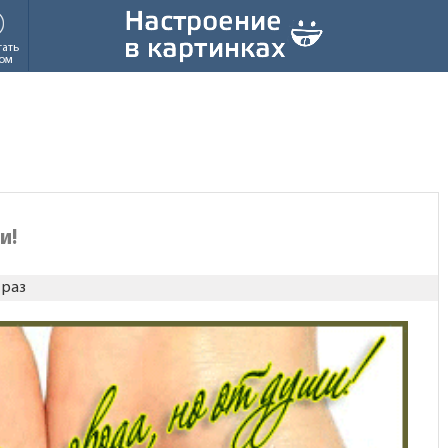
тать
ом
и!
 раз