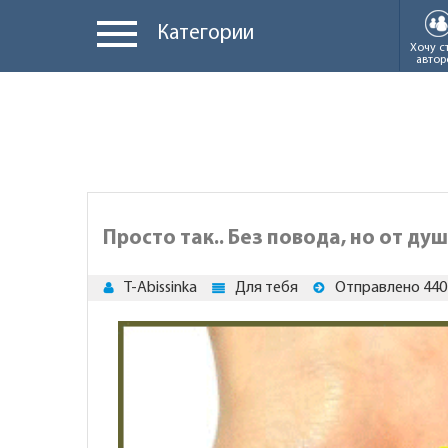
Категории
Хочу с
автор
Просто так.. Без повода, но от душ
T-Abissinka
Для тебя
Отправлено 440