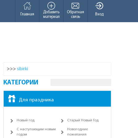
Добавить
Обратная
Главная
Вход
материал
связь
>>>
sibirki
КАТЕГОРИИ
Для праздника
Новый год
Старый Новый Год
С наступающим новым
Новогодние
годом
пожелания