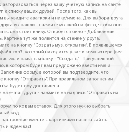
о авторизоваться через вашу учетную запись на сайте
п к списку ваших друзей. После того, как вы
м вы увидите аваткрки и ники/имена. Для выбора друга
- друга вы нашли - нажмите мышкой на фото, чтобы оно
ить, она стоит внизу. Откроется окно - Добавление
. Картина тут же появится на стенке у друга.
мите на кнопку "Создать муз. открытки". В появившемся
файл .mp3, который находится у вас в компьютере (вес
письмо и нажать кнопку - "Создать" . При успешной
но, в котором будет вам предложено ввести имя и
 Заполнив форму, в которой вы подтвердите, что
те кнопку "Отправить". При правильном заполнении
ытка будет ему доставлена
 на e-mail друга - нажмите на надпись "Отправить на
и.
 форум по кодам вставок. Для этого нужно выбрать
жный код.
настроение вместе с картинками нашего сайта.
ть и ждем вас!