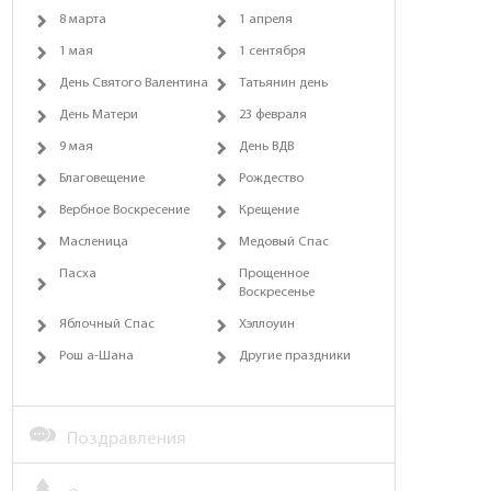
8 марта
1 апреля
1 мая
1 сентября
День Святого Валентина
Татьянин день
День Матери
23 февраля
9 мая
День ВДВ
Благовещение
Рождество
Вербное Воскресение
Крещение
Масленица
Медовый Спас
Пасха
Прощенное
Воскресенье
Яблочный Спас
Хэллоуин
Рош а-Шана
Другие праздники
Поздравления