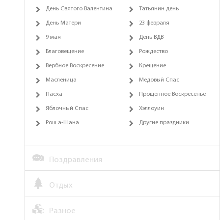
День Святого Валентина
Татьянин день
День Матери
23 февраля
9 мая
День ВДВ
Благовещение
Рождество
Вербное Воскресение
Крещение
Масленица
Медовый Спас
Пасха
Прощенное Воскресенье
Яблочный Спас
Хэллоуин
Рош а-Шана
Другие праздники
Поздравления
Отдых
Разное