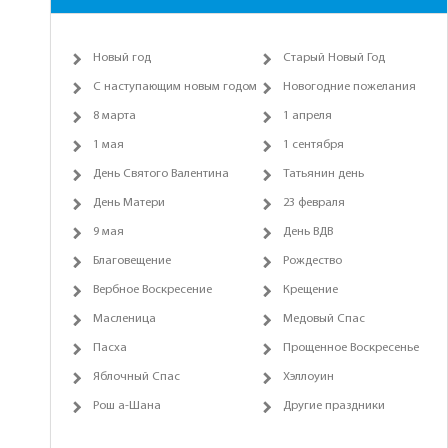
Новый год
Старый Новый Год
С наступающим новым годом
Новогодние пожелания
8 марта
1 апреля
1 мая
1 сентября
День Святого Валентина
Татьянин день
День Матери
23 февраля
9 мая
День ВДВ
Благовещение
Рождество
Вербное Воскресение
Крещение
Масленица
Медовый Спас
Пасха
Прощенное Воскресенье
Яблочный Спас
Хэллоуин
Рош а-Шана
Другие праздники