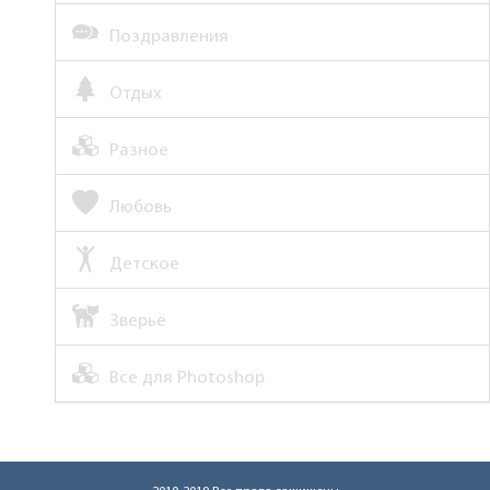
Поздравления
Отдых
Разное
Любовь
Детское
Зверьё
Все для Photoshop