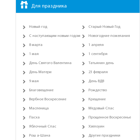
Для праздника
Новый год
Старый Новый Год
С наступающим новым годом
Новогодние пожелания
8 марта
1 апреля
1 мая
1 сентября
День Святого Валентина
Татьянин день
День Матери
23 февраля
9 мая
День ВДВ
Благовещение
Рождество
Вербное Воскресение
Крещение
Масленица
Медовый Спас
Пасха
Прощенное Воскресенье
Яблочный Спас
Хэллоуин
Рош а-Шана
Другие праздники