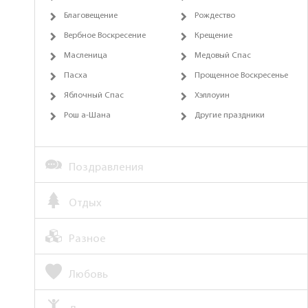
Благовещение
Рождество
Вербное Воскресение
Крещение
Масленица
Медовый Спас
Пасха
Прощенное Воскресенье
Яблочный Спас
Хэллоуин
Рош а-Шана
Другие праздники
Поздравления
Отдых
Разное
Любовь