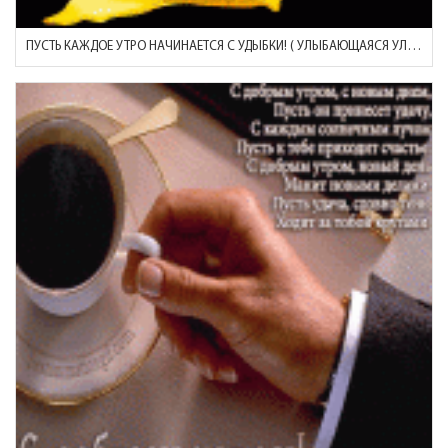
ПУСТЬ КАЖДОЕ УТРО НАЧИНАЕТСЯ С УДЫБКИ! ( УЛЫБАЮЩАЯСЯ УЛИТКА)