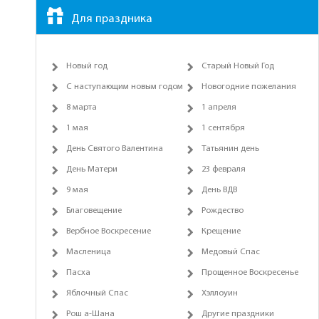
Для праздника
Новый год
Старый Новый Год
С наступающим новым годом
Новогодние пожелания
8 марта
1 апреля
1 мая
1 сентября
День Святого Валентина
Татьянин день
День Матери
23 февраля
9 мая
День ВДВ
Благовещение
Рождество
Вербное Воскресение
Крещение
Масленица
Медовый Спас
Пасха
Прощенное Воскресенье
Яблочный Спас
Хэллоуин
Рош а-Шана
Другие праздники