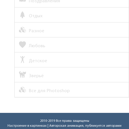
Поздравления
Отдых
Разное
Любовь
Детское
Зверьё
Все для Photoshop
2010-2019 Все права защищены
Настроение в картинках
| Авторская анимация, публикуется авторами