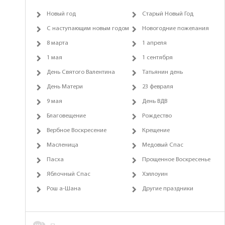
Новый год
Старый Новый Год
С наступающим новым годом
Новогодние пожелания
8 марта
1 апреля
1 мая
1 сентября
День Святого Валентина
Татьянин день
День Матери
23 февраля
9 мая
День ВДВ
Благовещение
Рождество
Вербное Воскресение
Крещение
Масленица
Медовый Спас
Пасха
Прощенное Воскресенье
Яблочный Спас
Хэллоуин
Рош а-Шана
Другие праздники