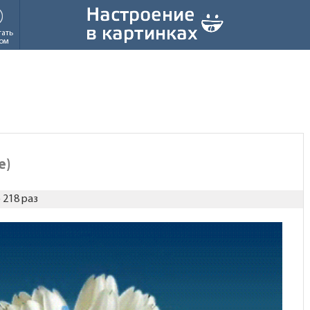
тать
ом
е)
 218 раз