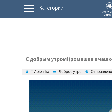
Категории
Хочу с
автор
С добрым утром! (ромашка в чашк
T-Abissinka
Доброе утро
Отправлено