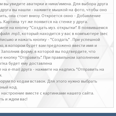
м вы увидите аваткрки и ники/имена. Для выбора друга
- друга вы нашли - нажмите мышкой на фото, чтобы оно
ить, она стоит внизу. Откроется окно - Добавление
. Картина тут же появится на стенке у друга.
мите на кнопку "Создать муз. открытки". В появившемся
файл .mp3, который находится у вас в компьютере (вес
письмо и нажать кнопку - "Создать" . При успешной
но, в котором будет вам предложено ввести имя и
 Заполнив форму, в которой вы подтвердите, что
те кнопку "Отправить". При правильном заполнении
ытка будет ему доставлена
 на e-mail друга - нажмите на надпись "Отправить на
и.
 форум по кодам вставок. Для этого нужно выбрать
жный код.
настроение вместе с картинками нашего сайта.
ть и ждем вас!