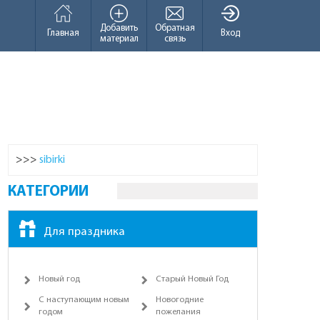
Добавить
Обратная
Главная
Вход
материал
связь
>>>
sibirki
КАТЕГОРИИ
Для праздника
Новый год
Старый Новый Год
С наступающим новым
Новогодние
годом
пожелания