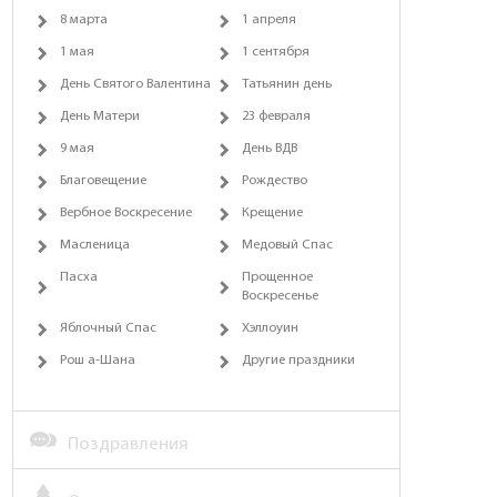
8 марта
1 апреля
1 мая
1 сентября
День Святого Валентина
Татьянин день
День Матери
23 февраля
9 мая
День ВДВ
Благовещение
Рождество
Вербное Воскресение
Крещение
Масленица
Медовый Спас
Пасха
Прощенное
Воскресенье
Яблочный Спас
Хэллоуин
Рош а-Шана
Другие праздники
Поздравления