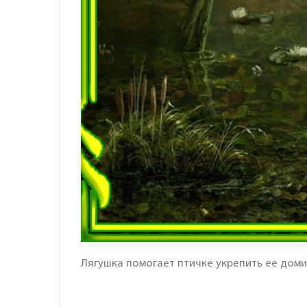
Лягушка помогает птичке укрепить ее доми