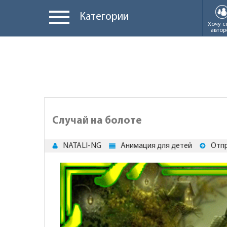
Категории
Хочу с
автор
Случай на болоте
NATALI-NG
Анимация для детей
Отпр