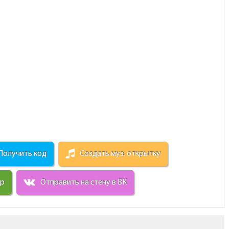
Получить код
Создать муз. открытку
ир
Отправить на стену в ВК