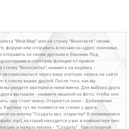
оекта "Мой Мир" или на стенку "Вконтакте" своим
ге, форуме или отправить в письме на адрес знакомых,
и отправить ее своим друзьям и близким. Под
од которыми и спрятаны функции от правок.
а стенку "Вконтактке", нажмите на надпись -
о авторизоваться через вашу учетную запись на сайте
п к списку ваших друзей. После того, как вы
м вы увидите аваткрки и ники/имена. Для выбора друга
- друга вы нашли - нажмите мышкой на фото, чтобы оно
ить, она стоит внизу. Откроется окно - Добавление
. Картина тут же появится на стенке у друга.
мите на кнопку "Создать муз. открытки". В появившемся
файл .mp3, который находится у вас в компьютере (вес
письмо и нажать кнопку - "Создать" . При успешной