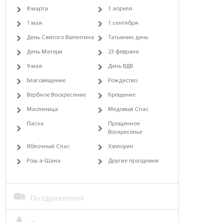
8 марта
1 апреля
1 мая
1 сентября
День Святого Валентина
Татьянин день
День Матери
23 февраля
9 мая
День ВДВ
Благовещение
Рождество
Вербное Воскресение
Крещение
Масленица
Медовый Спас
Пасха
Прощенное
Воскресенье
Яблочный Спас
Хэллоуин
Рош а-Шана
Другие праздники
Поздравления