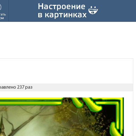
тать
ом
авлено 237 раз