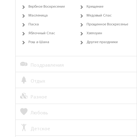
Вербное Воскресение
Крещение
Масленица
Медовый Спас
Пасха
Прощенное Воскресенье
Яблочный Спас
Хэллоуин
Рош а-Шана
Другие праздники
Поздравления
Отдых
Разное
Любовь
Детское