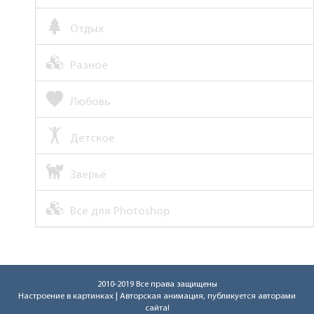
Отдых
Разное
Любовь
Детское
Зверьё
Все для Photoshop
2010-2019 Все права защищены
Настроение в картинках
| Авторская анимация, публикуется авторами
сайта!