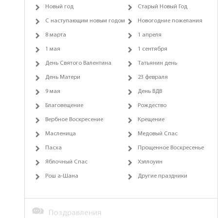
Новый год
Старый Новый Год
С наступающим новым годом
Новогодние пожелания
8 марта
1 апреля
1 мая
1 сентября
День Святого Валентина
Татьянин день
День Матери
23 февраля
9 мая
День ВДВ
Благовещение
Рождество
Вербное Воскресение
Крещение
Масленица
Медовый Спас
Пасха
Прощенное Воскресенье
Яблочный Спас
Хэллоуин
Рош а-Шана
Другие праздники
Поздравления