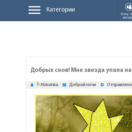
Категории
Хочу с
автор
Добрых снов! Мне звезда упала на
T-Abissinka
Доброй ночи
Отправлено 