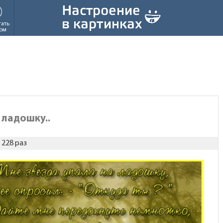
тать
ом
 ладошку..
228 раз