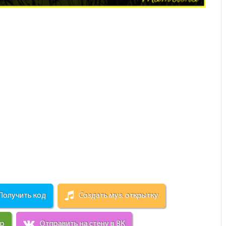
Получить код
Создать муз. открытку
ир
Отправить на стену в ВК