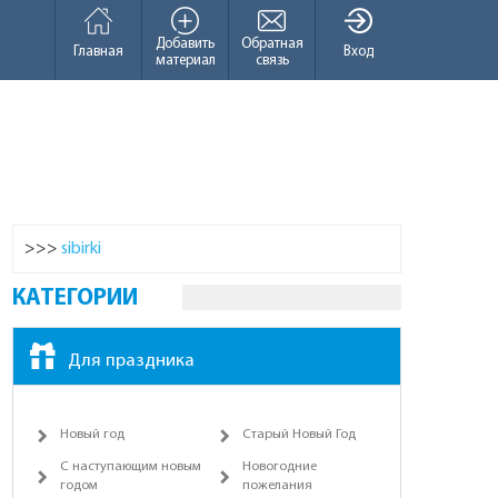
Добавить
Обратная
Главная
Вход
материал
связь
>>>
sibirki
КАТЕГОРИИ
Для праздника
Новый год
Старый Новый Год
С наступающим новым
Новогодние
годом
пожелания