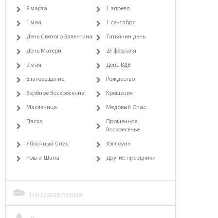
8 марта
1 апреля
1 мая
1 сентября
День Святого Валентина
Татьянин день
День Матери
23 февраля
9 мая
День ВДВ
Благовещение
Рождество
Вербное Воскресение
Крещение
Масленица
Медовый Спас
Пасха
Прощенное
Воскресенье
Яблочный Спас
Хэллоуин
Рош а-Шана
Другие праздники
Поздравления