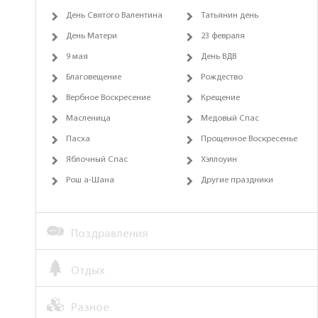
День Святого Валентина
Татьянин день
День Матери
23 февраля
9 мая
День ВДВ
Благовещение
Рождество
Вербное Воскресение
Крещение
Масленица
Медовый Спас
Пасха
Прощенное Воскресенье
Яблочный Спас
Хэллоуин
Рош а-Шана
Другие праздники
Поздравления
Отдых
Разное