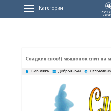
Категории
Хочу с
автор
Сладких снов! ( мышонок спит на 
T-Abissinka
Доброй ночи
Отправлено 