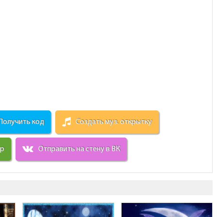
Получить код
Создать муз. открытку
ир
Отправить на стену в ВК