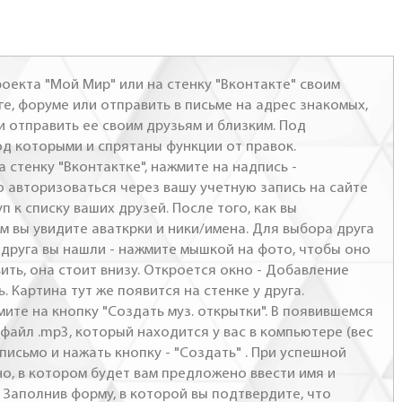
оекта "Мой Мир" или на стенку "Вконтакте" своим
ге, форуме или отправить в письме на адрес знакомых,
и отправить ее своим друзьям и близким. Под
од которыми и спрятаны функции от правок.
а стенку "Вконтактке", нажмите на надпись -
о авторизоваться через вашу учетную запись на сайте
п к списку ваших друзей. После того, как вы
м вы увидите аваткрки и ники/имена. Для выбора друга
- друга вы нашли - нажмите мышкой на фото, чтобы оно
ить, она стоит внизу. Откроется окно - Добавление
. Картина тут же появится на стенке у друга.
мите на кнопку "Создать муз. открытки". В появившемся
файл .mp3, который находится у вас в компьютере (вес
письмо и нажать кнопку - "Создать" . При успешной
но, в котором будет вам предложено ввести имя и
 Заполнив форму, в которой вы подтвердите, что