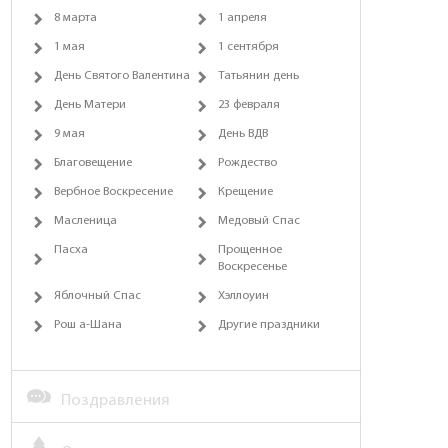
8 марта
1 апреля
1 мая
1 сентября
День Святого Валентина
Татьянин день
День Матери
23 февраля
9 мая
День ВДВ
Благовещение
Рождество
Вербное Воскресение
Крещение
Масленица
Медовый Спас
Пасха
Прощенное
Воскресенье
Яблочный Спас
Хэллоуин
Рош а-Шана
Другие праздники
Поздравления