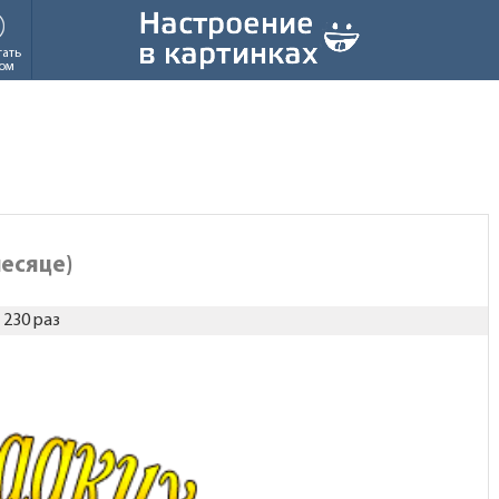
тать
ом
месяце)
230 раз