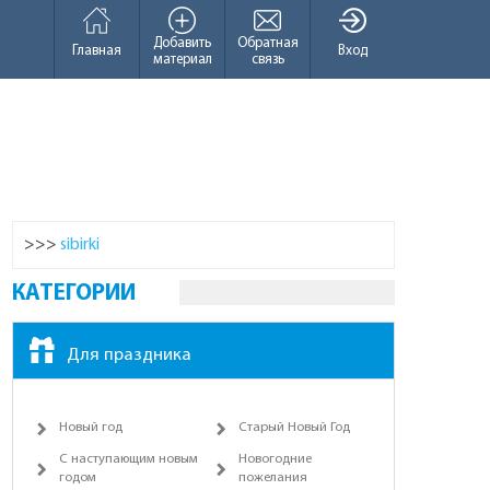
Добавить
Обратная
Главная
Вход
материал
связь
>>>
sibirki
КАТЕГОРИИ
Для праздника
Новый год
Старый Новый Год
С наступающим новым
Новогодние
годом
пожелания