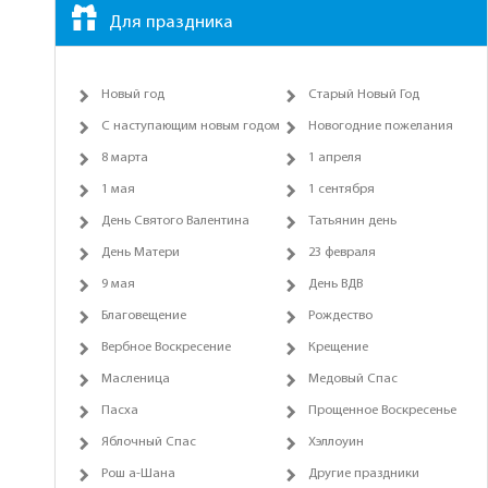
Для праздника
Новый год
Старый Новый Год
С наступающим новым годом
Новогодние пожелания
8 марта
1 апреля
1 мая
1 сентября
День Святого Валентина
Татьянин день
День Матери
23 февраля
9 мая
День ВДВ
Благовещение
Рождество
Вербное Воскресение
Крещение
Масленица
Медовый Спас
Пасха
Прощенное Воскресенье
Яблочный Спас
Хэллоуин
Рош а-Шана
Другие праздники