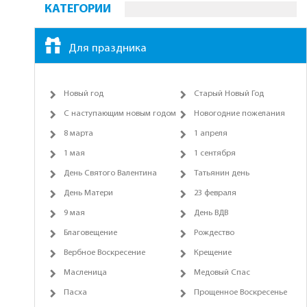
КАТЕГОРИИ
Для праздника
Новый год
Старый Новый Год
С наступающим новым годом
Новогодние пожелания
8 марта
1 апреля
1 мая
1 сентября
День Святого Валентина
Татьянин день
День Матери
23 февраля
9 мая
День ВДВ
Благовещение
Рождество
Вербное Воскресение
Крещение
Масленица
Медовый Спас
Пасха
Прощенное Воскресенье