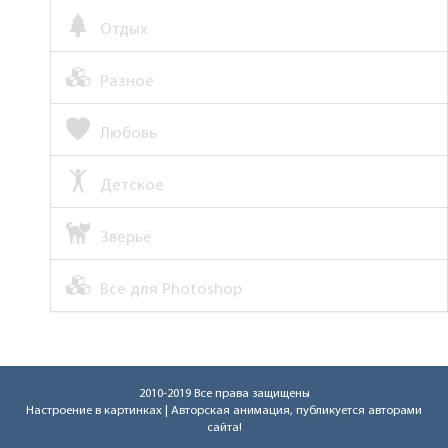
Отдых
Разное
Любовь
Детское
Зверьё
Все для Photoshop
2010-2019 Все права защищены
Настроение в картинках
| Авторская анимация, публикуется авторами
сайта!