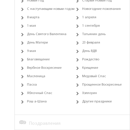
Новый год
Старый Новый Год
С наступающим новым годом
Новогодние пожелания
8 марта
1 апреля
1 мая
1 сентября
День Святого Валентина
Татьянин день
День Матери
23 февраля
9 мая
День ВДВ
Благовещение
Рождество
Вербное Воскресение
Крещение
Масленица
Медовый Спас
Пасха
Прощенное Воскресенье
Яблочный Спас
Хэллоуин
Рош а-Шана
Другие праздники
Поздравления