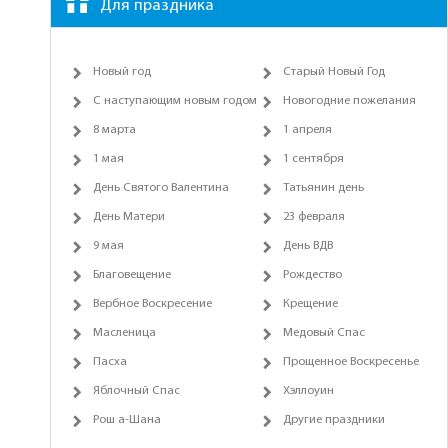
Для праздника
Новый год
Старый Новый Год
С наступающим новым годом
Новогодние пожелания
8 марта
1 апреля
1 мая
1 сентября
День Святого Валентина
Татьянин день
День Матери
23 февраля
9 мая
День ВДВ
Благовещение
Рождество
Вербное Воскресение
Крещение
Масленица
Медовый Спас
Пасха
Прощенное Воскресенье
Яблочный Спас
Хэллоуин
Рош а-Шана
Другие праздники