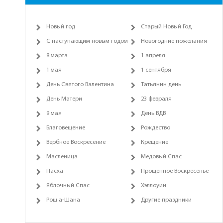
Новый год
Старый Новый Год
С наступающим новым годом
Новогодние пожелания
8 марта
1 апреля
1 мая
1 сентября
День Святого Валентина
Татьянин день
День Матери
23 февраля
9 мая
День ВДВ
Благовещение
Рождество
Вербное Воскресение
Крещение
Масленица
Медовый Спас
Пасха
Прощенное Воскресенье
Яблочный Спас
Хэллоуин
Рош а-Шана
Другие праздники