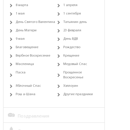
8 марта
1 апреля
1 мая
1 сентября
День Святого Валентина
Татьянин день
День Матери
23 февраля
9 мая
День ВДВ
Благовещение
Рождество
Вербное Воскресение
Крещение
Масленица
Медовый Спас
Пасха
Прощенное
Воскресенье
Яблочный Спас
Хэллоуин
Рош а-Шана
Другие праздники
Поздравления