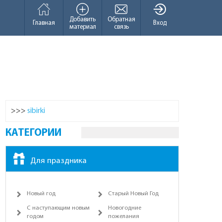
Добавить
Обратная
Главная
Вход
материал
связь
>>>
sibirki
КАТЕГОРИИ
Для праздника
Новый год
Старый Новый Год
С наступающим новым
Новогодние
годом
пожелания