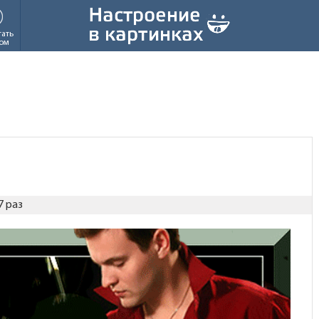
тать
ом
7 раз