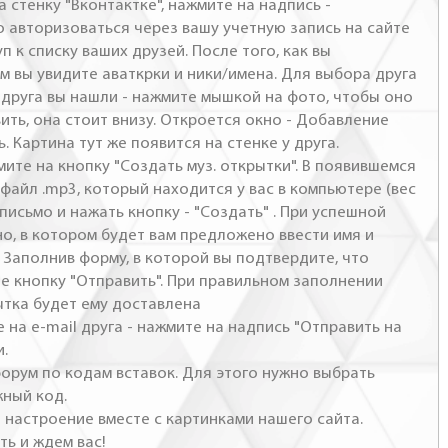
а стенку "Вконтактке", нажмите на надпись -
о авторизоваться через вашу учетную запись на сайте
п к списку ваших друзей. После того, как вы
м вы увидите аваткрки и ники/имена. Для выбора друга
- друга вы нашли - нажмите мышкой на фото, чтобы оно
ить, она стоит внизу. Откроется окно - Добавление
. Картина тут же появится на стенке у друга.
мите на кнопку "Создать муз. открытки". В появившемся
файл .mp3, который находится у вас в компьютере (вес
письмо и нажать кнопку - "Создать" . При успешной
но, в котором будет вам предложено ввести имя и
 Заполнив форму, в которой вы подтвердите, что
те кнопку "Отправить". При правильном заполнении
ытка будет ему доставлена
 на e-mail друга - нажмите на надпись "Отправить на
и.
 форум по кодам вставок. Для этого нужно выбрать
жный код.
настроение вместе с картинками нашего сайта.
ть и ждем вас!