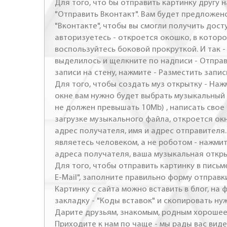
Для того, что бы отправить картинку другу н
"Отправить Вконтакт". Вам будет предложен
"Вконтакте", чтобы вы смогли получить досту
авторизуетесь - откроется окошко, в которо
воспользуйтесь боковой прокруткой. И так 
выделилось и щелкните по надписи - Отправ
записи на стену, нажмите - Разместить запись
Для того, чтобы создать муз открытку - Наж
окне вам нужно будет выбрать музыкальный 
не должен превышать 10Mb) , написать свое 
загрузке музыкального файла, откроется ок
адрес получателя, имя и адрес отправителя.
являетесь человеком, а не роботом - нажми
адреса получателя, ваша музыкальная откр
Для того, чтобы отправить картинку в письме
E-Mail", заполните правильно форму отправк
Картинку с сайта можно вставить в блог, на
закладку - "Коды вставок" и скопировать ну
Дарите друзьям, знакомым, родным хорошее 
Приходите к нам по чаще - мы рады вас виде