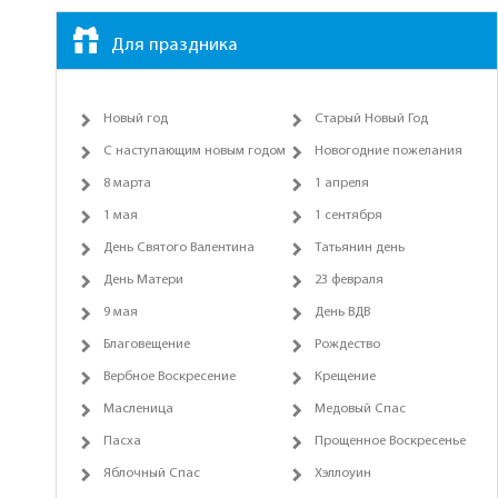
Для праздника
Новый год
Старый Новый Год
С наступающим новым годом
Новогодние пожелания
8 марта
1 апреля
1 мая
1 сентября
День Святого Валентина
Татьянин день
День Матери
23 февраля
9 мая
День ВДВ
Благовещение
Рождество
Вербное Воскресение
Крещение
Масленица
Медовый Спас
Пасха
Прощенное Воскресенье
Яблочный Спас
Хэллоуин