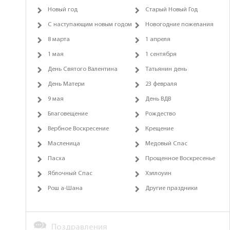
Новый год
Старый Новый Год
С наступающим новым годом
Новогодние пожелания
8 марта
1 апреля
1 мая
1 сентября
День Святого Валентина
Татьянин день
День Матери
23 февраля
9 мая
День ВДВ
Благовещение
Рождество
Вербное Воскресение
Крещение
Масленица
Медовый Спас
Пасха
Прощенное Воскресенье
Яблочный Спас
Хэллоуин
Рош а-Шана
Другие праздники
Поздравления