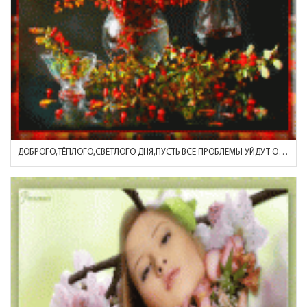
ДОБРОГО,ТЁПЛОГО,СВЕТЛОГО ДНЯ,ПУСТЬ ВСЕ ПРОБЛЕМЫ УЙДУТ ОТ ТЕБЯ!