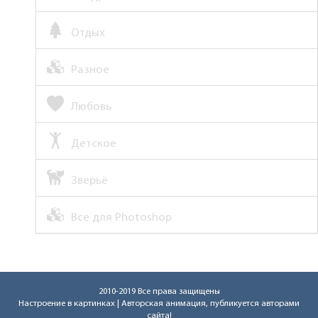
Отдых
Разное
Любовь
Детское
Зверьё
Все для Photoshop
2010-2019 Все права защищены
Настроение в картинках
| Авторская анимация, публикуется авторами
сайта!