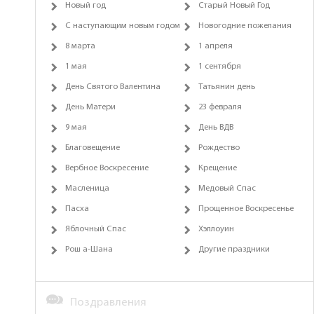
Новый год
Старый Новый Год
С наступающим новым годом
Новогодние пожелания
8 марта
1 апреля
1 мая
1 сентября
День Святого Валентина
Татьянин день
День Матери
23 февраля
9 мая
День ВДВ
Благовещение
Рождество
Вербное Воскресение
Крещение
Масленица
Медовый Спас
Пасха
Прощенное Воскресенье
Яблочный Спас
Хэллоуин
Рош а-Шана
Другие праздники
Поздравления