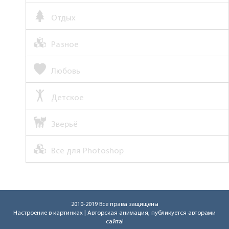
Отдых
Разное
Любовь
Детское
Зверьё
Все для Photoshop
2010-2019 Все права защищены
Настроение в картинках
| Авторская анимация, публикуется авторами
сайта!