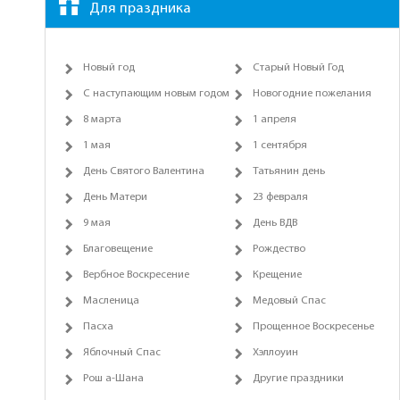
Для праздника
Новый год
Старый Новый Год
С наступающим новым годом
Новогодние пожелания
8 марта
1 апреля
1 мая
1 сентября
День Святого Валентина
Татьянин день
День Матери
23 февраля
9 мая
День ВДВ
Благовещение
Рождество
Вербное Воскресение
Крещение
Масленица
Медовый Спас
Пасха
Прощенное Воскресенье
Яблочный Спас
Хэллоуин
Рош а-Шана
Другие праздники