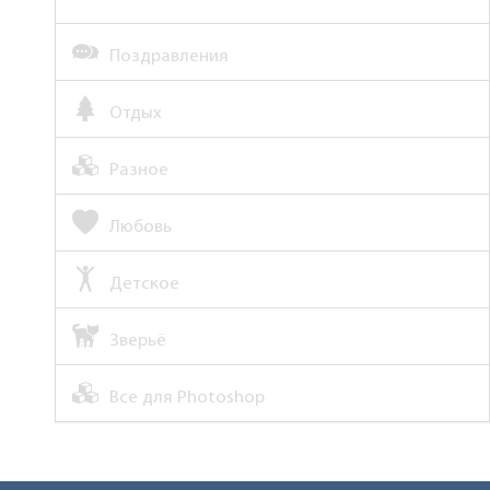
Поздравления
Отдых
Разное
Любовь
Детское
Зверьё
Все для Photoshop