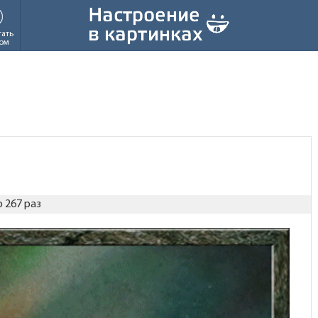
тать
ом
 267 раз