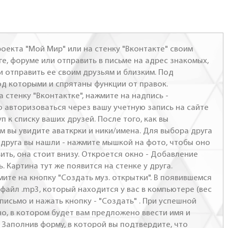
оекта "Мой Мир" или на стенку "Вконтакте" своим
ге, форуме или отправить в письме на адрес знакомых,
и отправить ее своим друзьям и близким. Под
од которыми и спрятаны функции от правок.
а стенку "Вконтактке", нажмите на надпись -
о авторизоваться через вашу учетную запись на сайте
п к списку ваших друзей. После того, как вы
м вы увидите аваткрки и ники/имена. Для выбора друга
- друга вы нашли - нажмите мышкой на фото, чтобы оно
ить, она стоит внизу. Откроется окно - Добавление
. Картина тут же появится на стенке у друга.
мите на кнопку "Создать муз. открытки". В появившемся
файл .mp3, который находится у вас в компьютере (вес
письмо и нажать кнопку - "Создать" . При успешной
но, в котором будет вам предложено ввести имя и
 Заполнив форму, в которой вы подтвердите, что