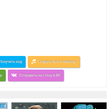
Получить код
Создать муз. открытку
ир
Отправить на стену в ВК