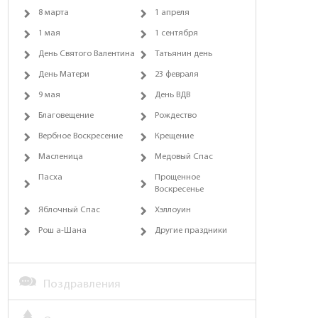
8 марта
1 апреля
1 мая
1 сентября
День Святого Валентина
Татьянин день
День Матери
23 февраля
9 мая
День ВДВ
Благовещение
Рождество
Вербное Воскресение
Крещение
Масленица
Медовый Спас
Пасха
Прощенное
Воскресенье
Яблочный Спас
Хэллоуин
Рош а-Шана
Другие праздники
Поздравления