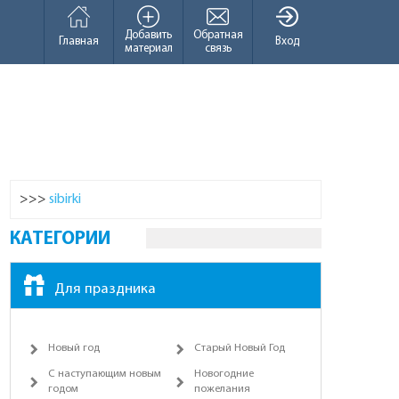
Добавить
Обратная
Главная
Вход
материал
связь
>>>
sibirki
КАТЕГОРИИ
Для праздника
Новый год
Старый Новый Год
С наступающим новым
Новогодние
годом
пожелания