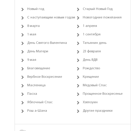
Новый год
Старый Новый Год
С наступающим новым годом
Новогодние пожелания
8 марта
1 апреля
1 мая
1 сентября
День Святого Валентина
Татьянин день
День Матери
23 февраля
9 мая
День ВДВ
Благовещение
Рождество
Вербное Воскресение
Крещение
Масленица
Медовый Спас
Пасха
Прощенное Воскресенье
Яблочный Спас
Хэллоуин
Рош а-Шана
Другие праздники