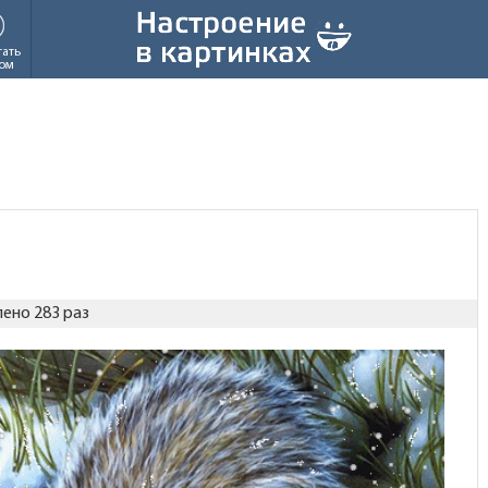
тать
ом
ено 283 раз