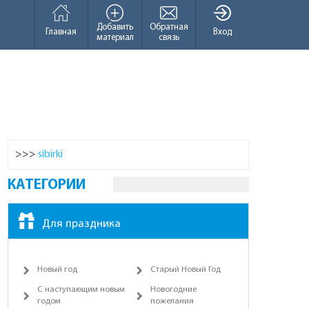
Добавить
Обратная
Главная
Вход
материал
связь
>>>
sibirki
КАТЕГОРИИ
Для праздника
Новый год
Старый Новый Год
С наступающим новым
Новогодние
годом
пожелания