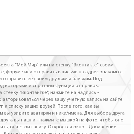
оекта "Мой Мир" или на стенку "Вконтакте" своим
ге, форуме или отправить в письме на адрес знакомых,
и отправить ее своим друзьям и близким. Под
од которыми и спрятаны функции от правок.
а стенку "Вконтактке", нажмите на надпись -
о авторизоваться через вашу учетную запись на сайте
п к списку ваших друзей. После того, как вы
м вы увидите аваткрки и ники/имена. Для выбора друга
- друга вы нашли - нажмите мышкой на фото, чтобы оно
ить, она стоит внизу. Откроется окно - Добавление
. Картина тут же появится на стенке у друга.