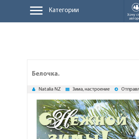
Категории
Хочу с
автор
Белочка.
Natalia NZ
Зима, настроение
Отправл