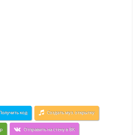
Получить код
Создать муз. открытку
ир
Отправить на стену в ВК