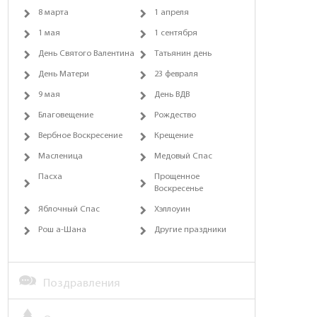
8 марта
1 апреля
1 мая
1 сентября
День Святого Валентина
Татьянин день
День Матери
23 февраля
9 мая
День ВДВ
Благовещение
Рождество
Вербное Воскресение
Крещение
Масленица
Медовый Спас
Пасха
Прощенное
Воскресенье
Яблочный Спас
Хэллоуин
Рош а-Шана
Другие праздники
Поздравления