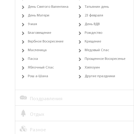
День Святого Валентина
Татьянин день
День Матери
23 февраля
9 мая
День ВДВ
Благовещение
Рождество
Вербное Воскресение
Крещение
Масленица
Медовый Спас
Пасха
Прощенное Воскресенье
Яблочный Спас
Хэллоуин
Рош а-Шана
Другие праздники
Поздравления
Отдых
Разное