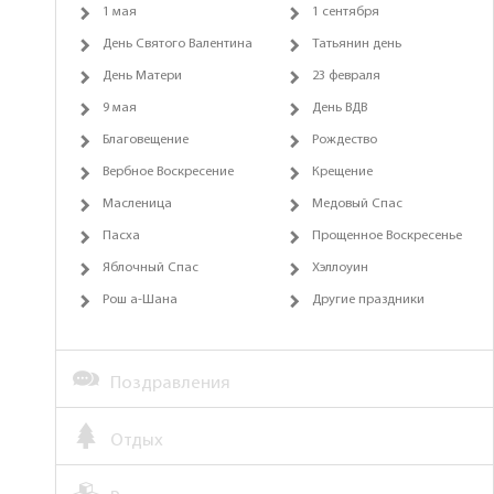
1 мая
1 сентября
День Святого Валентина
Татьянин день
День Матери
23 февраля
9 мая
День ВДВ
Благовещение
Рождество
Вербное Воскресение
Крещение
Масленица
Медовый Спас
Пасха
Прощенное Воскресенье
Яблочный Спас
Хэллоуин
Рош а-Шана
Другие праздники
Поздравления
Отдых