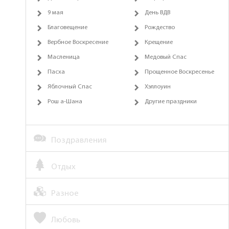
9 мая
День ВДВ
Благовещение
Рождество
Вербное Воскресение
Крещение
Масленица
Медовый Спас
Пасха
Прощенное Воскресенье
Яблочный Спас
Хэллоуин
Рош а-Шана
Другие праздники
Поздравления
Отдых
Разное
Любовь