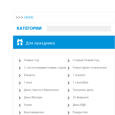
>>>
sibirki
КАТЕГОРИИ
Для праздника
Новый год
Старый Новый Год
С наступающим новым годом
Новогодние пожелания
8 марта
1 апреля
1 мая
1 сентября
День Святого Валентина
Татьянин день
День Матери
23 февраля
9 мая
День ВДВ
Благовещение
Рождество