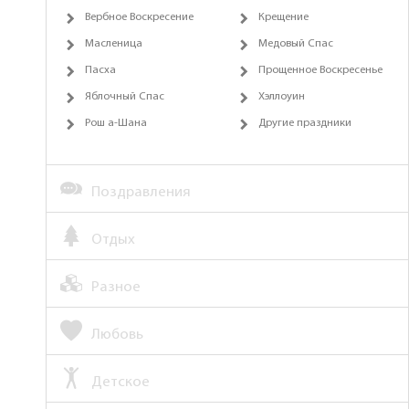
Вербное Воскресение
Крещение
Масленица
Медовый Спас
Пасха
Прощенное Воскресенье
Яблочный Спас
Хэллоуин
Рош а-Шана
Другие праздники
Поздравления
Отдых
Разное
Любовь
Детское