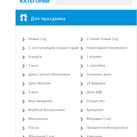
КАТЕГОРИИ
Для праздника
Новый год
Старый Новый Год
С наступающим новым годом
Новогодние пожелания
8 марта
1 апреля
1 мая
1 сентября
День Святого Валентина
Татьянин день
День Матери
23 февраля
9 мая
День ВДВ
Благовещение
Рождество
Вербное Воскресение
Крещение
Масленица
Медовый Спас
Пасха
Прощенное Воскресенье
Яблочный Спас
Хэллоуин