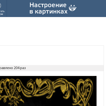
тать
ом
равлено 204 раз