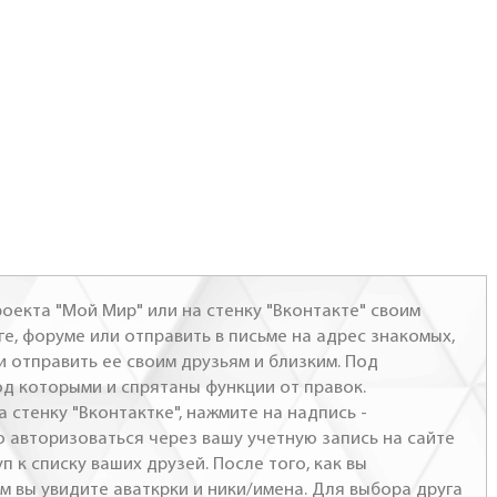
оекта "Мой Мир" или на стенку "Вконтакте" своим
ге, форуме или отправить в письме на адрес знакомых,
и отправить ее своим друзьям и близким. Под
од которыми и спрятаны функции от правок.
а стенку "Вконтактке", нажмите на надпись -
о авторизоваться через вашу учетную запись на сайте
п к списку ваших друзей. После того, как вы
м вы увидите аваткрки и ники/имена. Для выбора друга