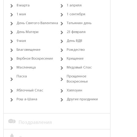
8 марта
1 апреля
1 мая
1 сентября
День Святого Валентина
Татьянин день
День Матери
23 февраля
9 мая
День ВДВ
Благовещение
Рождество
Вербное Воскресение
Крещение
Масленица
Медовый Спас
Пасха
Прощенное
Воскресенье
Яблочный Спас
Хэллоуин
Рош а-Шана
Другие праздники
Поздравления