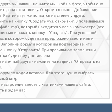
- друга вы нашли - нажмите мышкой на фото, чтобы оно
ить, она стоит внизу. Откроется окно - Добавление
. Картина тут же появится на стенке у друга.
мите на кнопку "Создать муз. открытки". В появившемся
файл .mp3, который находится у вас в компьютере (вес
письмо и нажать кнопку - "Создать" . При успешной
но, в котором будет вам предложено ввести имя и
 Заполнив форму, в которой вы подтвердите, что
те кнопку "Отправить". При правильном заполнении
ытка будет ему доставлена
 на e-mail друга - нажмите на надпись "Отправить на
и.
 форум по кодам вставок. Для этого нужно выбрать
жный код.
настроение вместе с картинками нашего сайта.
ть и ждем вас!