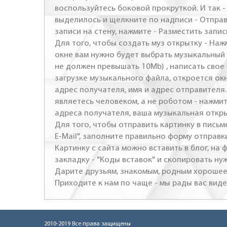
воспользуйтесь боковой прокруткой. И так 
выделилось и щелкните по надписи - Отправ
записи на стену, нажмите - Разместить запись
Для того, чтобы создать муз открытку - Наж
окне вам нужно будет выбрать музыкальный 
не должен превышать 10Mb) , написать свое 
загрузке музыкального файла, откроется ок
адрес получателя, имя и адрес отправителя.
являетесь человеком, а не роботом - нажми
адреса получателя, ваша музыкальная откр
Для того, чтобы отправить картинку в письме
E-Mail", заполните правильно форму отправк
Картинку с сайта можно вставить в блог, на
закладку - "Коды вставок" и скопировать ну
Дарите друзьям, знакомым, родным хорошее 
Приходите к нам по чаще - мы рады вас виде
2010-2019 Все права защищены