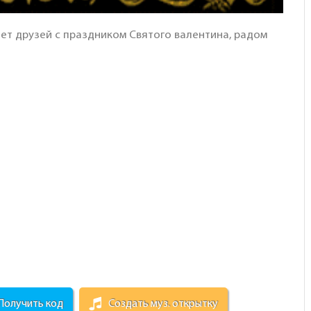
ет друзей с праздником Святого валентина, радом
Получить код
Создать муз. открытку