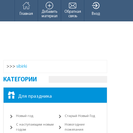
Добавить
Обратная
Главная
Вход
материал
связь
>>>
sibirki
КАТЕГОРИИ
Для праздника
Новый год
Старый Новый Год
С наступающим новым
Новогодние
годом
пожелания