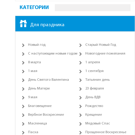
КАТЕГОРИИ
Для праздника
Новый год
Старый Новый Год
С наступающим новым годом
Новогодние пожелания
8 марта
1 апреля
1 мая
1 сентября
День Святого Валентина
Татьянин день
День Матери
23 февраля
9 мая
День ВДВ
Благовещение
Рождество
Вербное Воскресение
Крещение
Масленица
Медовый Спас
Пасха
Прощенное Воскресенье