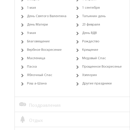
1 мая
1 сентября
День Святого Валентина
Татьянин день
День Матери
23 февраля
9 мая
День ВДВ
Благовещение
Рождество
Вербное Воскресение
Крещение
Масленица
Медовый Спас
Пасха
Прощенное Воскресенье
Яблочный Спас
Хэллоуин
Рош а-Шана
Другие праздники
Поздравления
Отдых