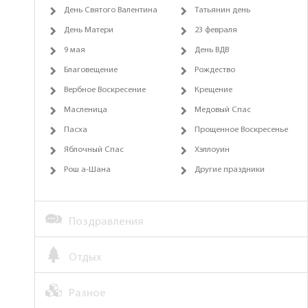
День Святого Валентина
Татьянин день
День Матери
23 февраля
9 мая
День ВДВ
Благовещение
Рождество
Вербное Воскресение
Крещение
Масленица
Медовый Спас
Пасха
Прощенное Воскресенье
Яблочный Спас
Хэллоуин
Рош а-Шана
Другие праздники
Поздравления
Отдых
Разное