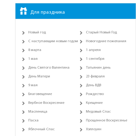
Для праздника
Новый год
Старый Новый Год
С наступающим новым годом
Новогодние пожелания
8 марта
1 апреля
1 мая
1 сентября
День Святого Валентина
Татьянин день
День Матери
23 февраля
9 мая
День ВДВ
Благовещение
Рождество
Вербное Воскресение
Крещение
Масленица
Медовый Спас
Пасха
Прощенное Воскресенье
Яблочный Спас
Хэллоуин