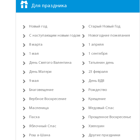
Для праздника
Новый год
Старый Новый Год
С наступающим новым годом
Новогодние пожелания
8 марта
1 апреля
1 мая
1 сентября
День Святого Валентина
Татьянин день
День Матери
23 февраля
9 мая
День ВДВ
Благовещение
Рождество
Вербное Воскресение
Крещение
Масленица
Медовый Спас
Пасха
Прощенное Воскресенье
Яблочный Спас
Хэллоуин
Рош а-Шана
Другие праздники