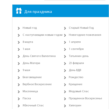
Для праздника
Новый год
Старый Новый Год
С наступающим новым годом
Новогодние пожелания
8 марта
1 апреля
1 мая
1 сентября
День Святого Валентина
Татьянин день
День Матери
23 февраля
9 мая
День ВДВ
Благовещение
Рождество
Вербное Воскресение
Крещение
Масленица
Медовый Спас
Пасха
Прощенное Воскресенье
Яблочный Спас
Хэллоуин